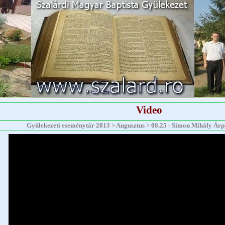
Video
Gyülekezeti eseménytár 2013 > Augusztus > 08.25 - Simon Mihály Árpád