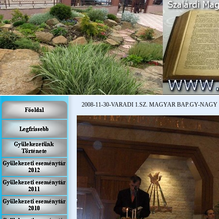
2008-
11-
30-
VARADI 1.SZ. MAGYAR BAP.GY-
NAGY I