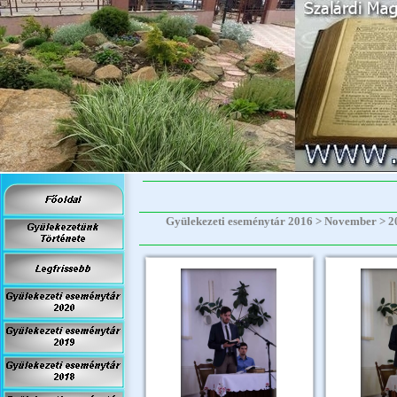
Gyülekezeti eseménytár 2016 > November > 201