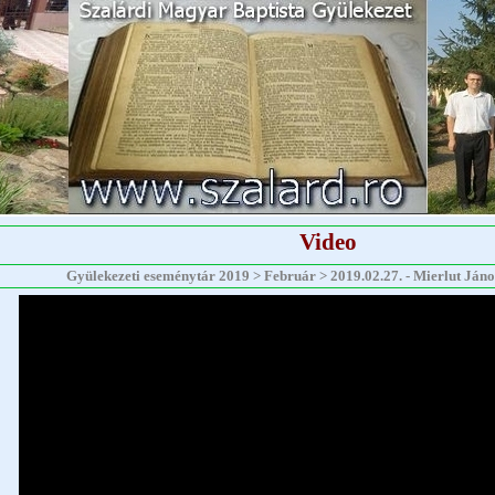
Video
Gyülekezeti eseménytár 2019 > Február > 2019.02.27. - Mierlut János 