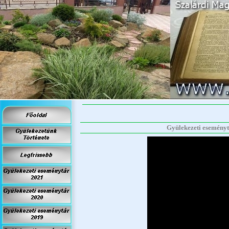
Gyülekezeti eseménytá