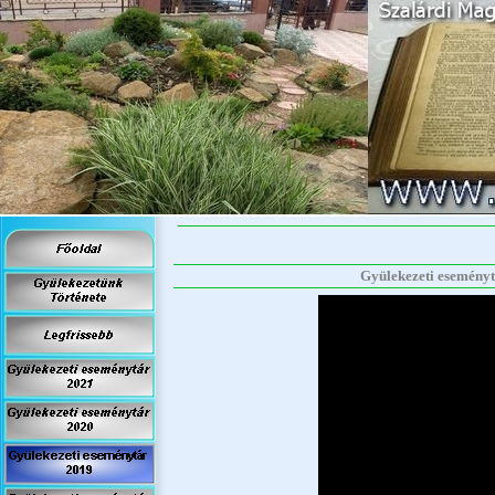
Gyülekezeti eseménytá